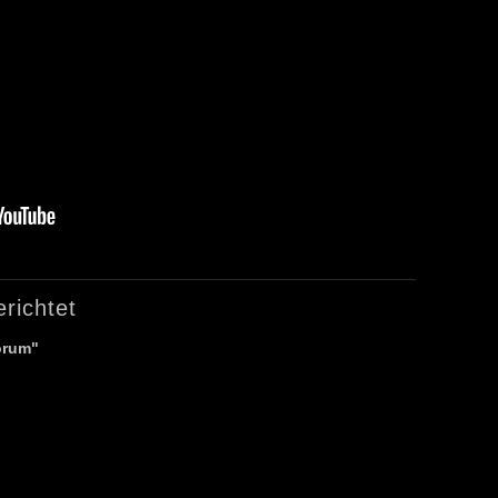
richtet
orum"