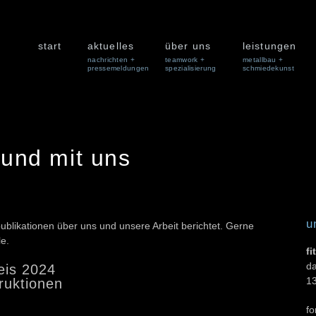
start
aktuelles
über uns
leistungen
nachrichten +
teamwork +
metallbau +
pressemeldungen
spezialisierung
schmiedekunst
 und mit uns
u
publikationen über uns und unsere Arbeit berichtet. Gerne
le.
f
d
eis 2024
13
ruktionen
fo