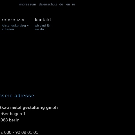
impressum
datenschutz
de
en
ru
referenzen
kontakt
leistungskatalog +
wir sind für
arbeiten
sie da
nsere adresse
ittkau metallgestaltung gmbh
arßer bogen 1
088 berlin
n. 030 · 92 09 01 01