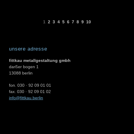
1
2
3
4
5
6
7
8
9
10
unsere adresse
fittkau metallgestaltung gmbh
darßer bogen 1
13088 berlin
fon. 030 · 92 09 01 01
fax. 030 · 92 09 01 02
info@fittkau.berlin