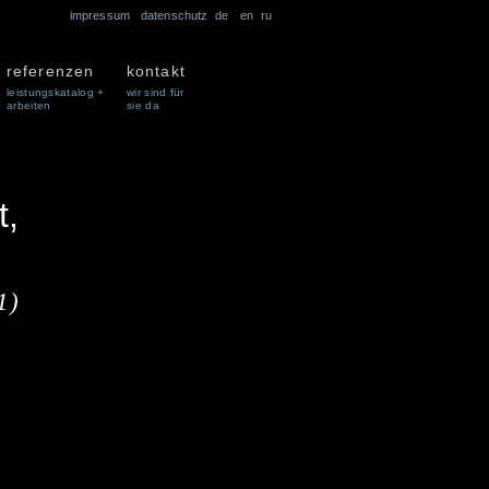
impressum
datenschutz
de
en
ru
referenzen
kontakt
leistungskatalog +
wir sind für
arbeiten
sie da
t,
1)