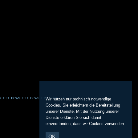
s
+++
news
+++
news
+++
news
+++
news
+++
news
+++
news
Wir nutzen nur technisch notwendige
Cookies. Sie erleichtern die Bereitstellung
unserer Dienste. Mit der Nutzung unserer
Dienste erklären Sie sich damit
einverstanden, dass wir Cookies verwenden.
OK