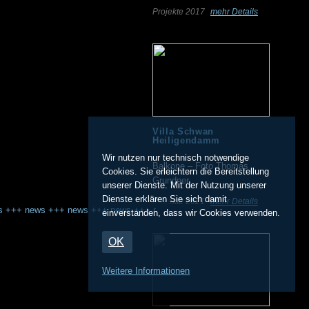
Projekte 2017
mehr Details
Villa Schwan
Heiligendamm
Wir nutzen nur technisch notwendige
Balkone – Foto Thomas
Cookies. Sie erleichtern die Bereitstellung
Grundner
unserer Dienste. Mit der Nutzung unserer
Dienste erklären Sie sich damit
Projekte 2021
mehr Details
s
+++
news
+++
news
+++
news
+++
news
+++
news
+++
news
einverstanden, dass wir Cookies verwenden.
OK
Weitere Informationen