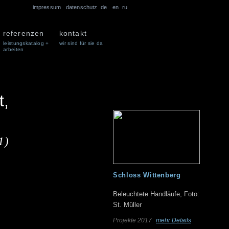
impressum
datenschutz
de
en
ru
referenzen
kontakt
leistungskatalog +
wir sind für sie da
arbeiten
t,
1)
Schloss Wittenberg
Beleuchtete Handläufe, Foto:
St. Müller
Projekte 2017
mehr Details