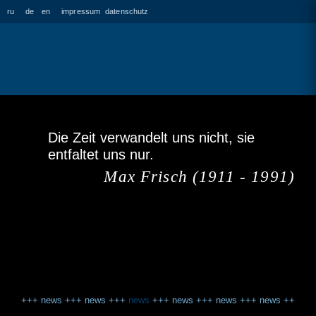
ru
de
en
impressum
datenschutz
Die Zeit verwandelt uns nicht, sie
entfaltet uns nur.
Max Frisch (1911 - 1991)
+++
news
+++
news
+++
news
+++
news
+++
news
+++
news
+++
ne